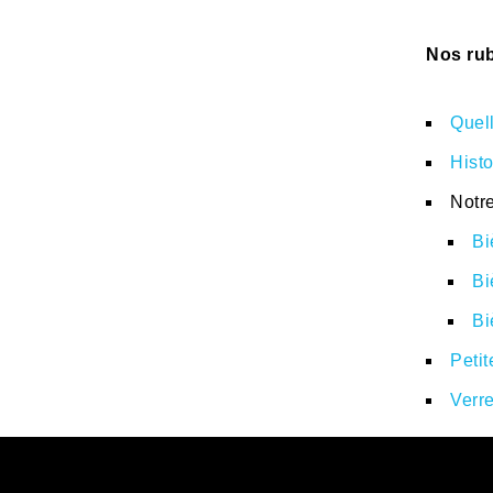
Nos rub
Quell
Histo
Notre
Bi
Bi
Bi
Peti
Verr