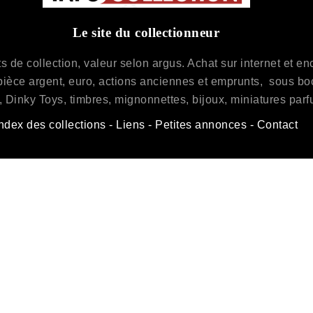
Le site du collectionneur
de collection, valeur selon argus. Achat sur internet et enchè
pièce argent, euro, actions anciennes et emprunts, sous bock
 Dinky Toys, timbres, mignonnettes, bijoux, miniatures parf
ndex des collections
-
Liens
-
Petites annonces
-
Contact