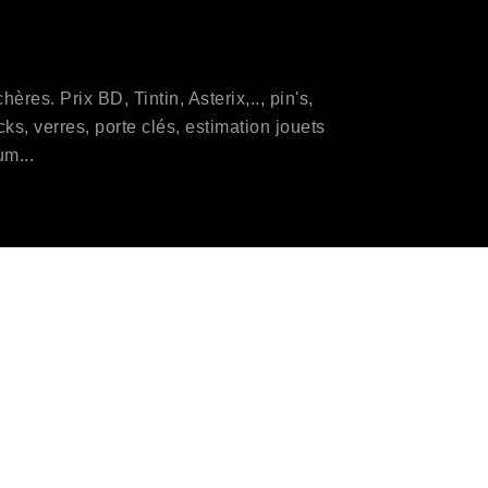
res. Prix BD, Tintin, Asterix,.., pin's,
s, verres, porte clés, estimation jouets
um...