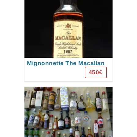
Mignonnette The Macallan
1967 – Single Highland Malt
450€
– Mise en bouteille 1986 (18
ans)