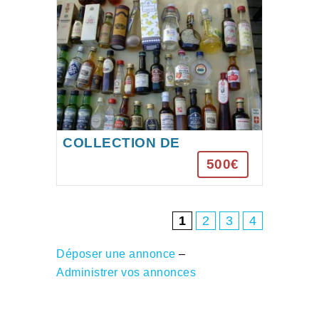
ans)
COLLECTION DE
MIGNONETTES
500€
1
2
3
4
Déposer une annonce
–
Administrer vos annonces