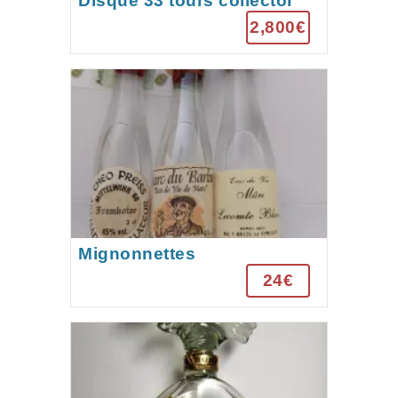
Disque 33 tours collector
sérigraphié S’EXPRESS
2,800€
Mignonnettes
24€