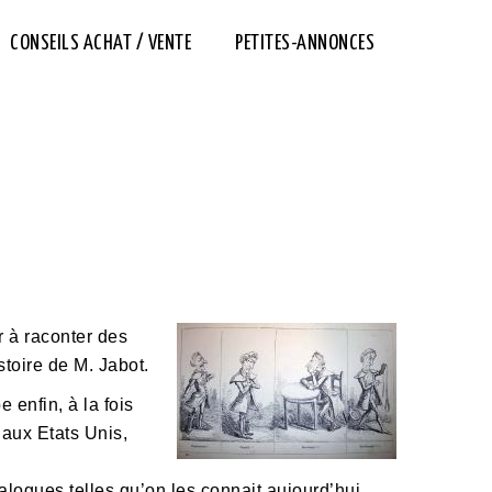
CONSEILS ACHAT / VENTE
PETITES-ANNONCES
r à raconter des
toire de M. Jabot.
 enfin, à la fois
 aux Etats Unis,
logues telles qu’on les connait aujourd’hui.