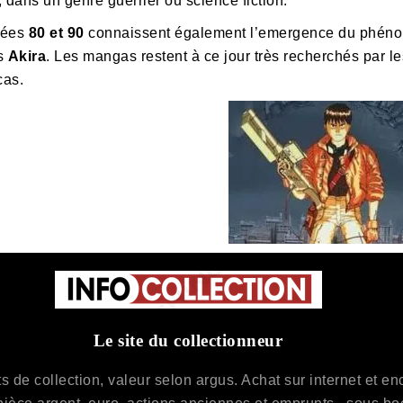
 dans un genre guerrier ou science fiction.
nées
80 et 90
connaissent également l’emergence du phéno
s
Akira
. Les mangas restent à ce jour très recherchés par le
cas.
Le site du collectionneur
de collection, valeur selon argus. Achat sur internet et enchè