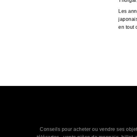
Thorgal,
Les an
japonai
en tout 
Conseils pour acheter ou vendre ses objets 