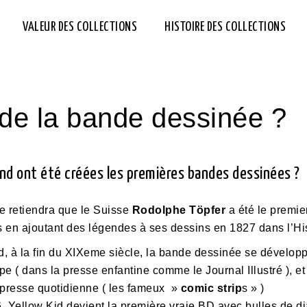
VALEUR DES COLLECTIONS
HISTOIRE DES COLLECTIONS
e de la bande dessinée ?
nd ont été créées les premières bandes dessinées ?
re retiendra que le Suisse
Rodolphe Töpfer
a été le premie
s en ajoutant des légendes à ses dessins en 1827 dans l’His
d, à la fin du XIXeme siècle, la bande dessinée se développe
e ( dans la presse enfantine comme le Journal Illustré ), et
 presse quotidienne ( les fameux »
comic strip
s » )
 Yellow Kid devient la première vraie BD avec bulles de dia