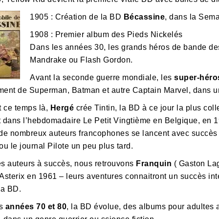
1905 : Création de la BD
Bécassine
, dans la Sema
1908 : Premier album des Pieds Nickelés
Dans les années 30, les grands héros de bande de
Mandrake ou Flash Gordon.
Avant la seconde guerre mondiale, les
super-héro
ment de Superman, Batman et autre Captain Marvel, dans 
 ce temps là,
Hergé
crée Tintin, la BD à ce jour la plus co
t dans l’hebdomadaire Le Petit Vingtième en Belgique, en 1
 de nombreux auteurs francophones se lancent avec succès d
ou le journal Pilote un peu plus tard.
es auteurs à succès, nous retrouvons
Franquin
( Gaston Lag
 Asterix en 1961 – leurs aventures connaitront un succès i
la BD.
s
années 70 et 80
, la BD évolue, des albums pour adultes