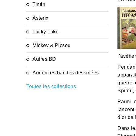
Tintin
Asterix
Lucky Luke
Mickey & Picsou
l’avène
Autres BD
Pendant
Annonces bandes dessinées
apparai
guerre,
Toutes les collections
Spirou, 
Parmi l
lancent
d’or de 
Dans le