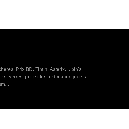
res. Prix BD, Tintin, Asterix,.., pin's,
s, verres, porte clés, estimation jouets
um...