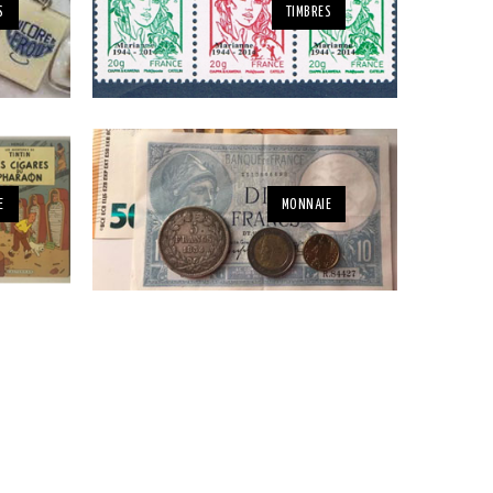
S
TIMBRES
E
MONNAIE